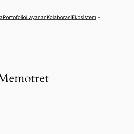
ta
Portofolio
Layanan
Kolaborasi
Ekosistem
 Memotret