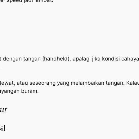
et dengan tangan (
handheld
), apalagi jika kondisi cah
.
or lewat, atau seseorang yang melambaikan tangan. Kal
bayangan buram.
ur
il