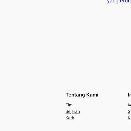
yang Profe
Tentang Kami
I
Tim
K
Sejarah
S
Karir
K