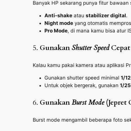
Banyak HP sekarang punya fitur bawaan s
Anti-
shake
atau
stabilizer
digital
.
Night
mode
yang otomatis memprose
Pro Mode
, di mana kamu bisa atur 
5.
Gunakan
Shutter Speed
Cepat 
Kalau kamu pakai kamera atau aplikasi
P
Gunakan
shutter speed
minimal
1/12
Untuk objek bergerak, gunakan
1/25
6.
Gunakan
Burst Mode
(Jepret 
Burst mode
mengambil beberapa foto seka