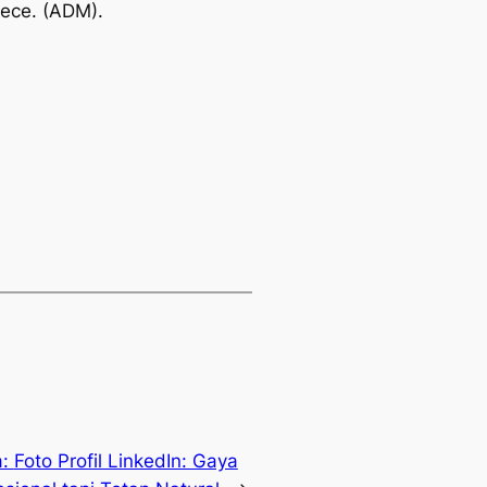
kece. (ADM).
a:
Foto Profil LinkedIn: Gaya