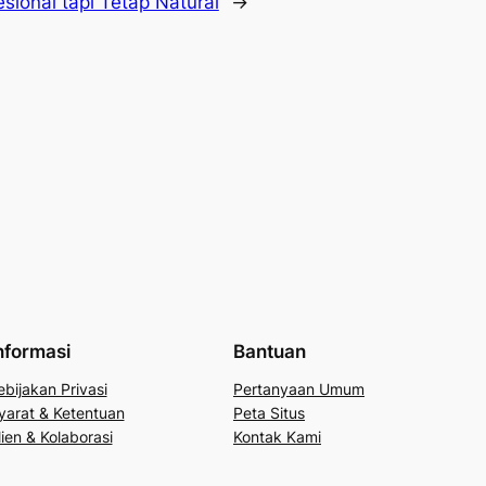
sional tapi Tetap Natural
→
nformasi
Bantuan
ebijakan Privasi
Pertanyaan Umum
yarat & Ketentuan
Peta Situs
lien & Kolaborasi
Kontak Kami