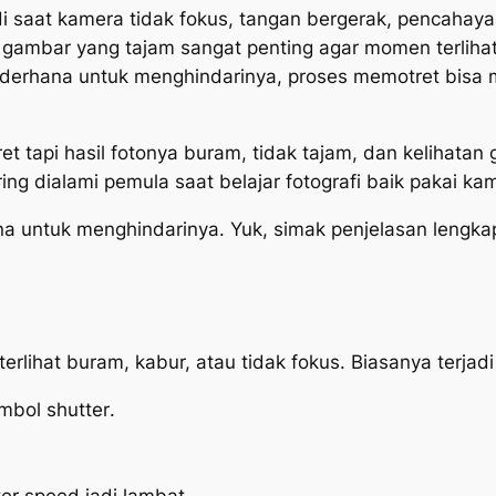
adi saat kamera tidak fokus, tangan bergerak, pencahay
l gambar yang tajam sangat penting agar momen terlihat 
rhana untuk menghindarinya, proses memotret bisa menj
 tapi hasil fotonya buram, tidak tajam, dan kelihata
ing dialami pemula saat belajar fotografi baik pakai k
na untuk menghindarinya.
Yuk
, simak penjelasan lengka
rlihat buram, kabur, atau tidak fokus. Biasanya terjadi
ombol
shutter
.
ter speed
jadi lambat.