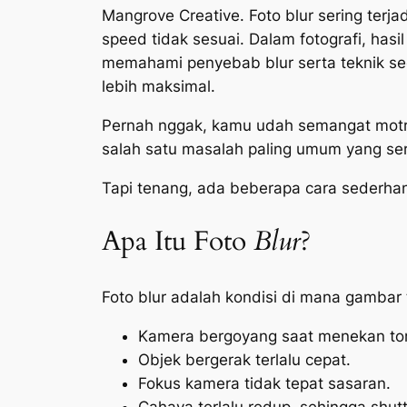
Mangrove Creative. Foto blur sering terj
speed tidak sesuai. Dalam fotografi, hasi
memahami penyebab blur serta teknik sede
lebih maksimal.
Pernah nggak, kamu udah semangat motret
salah satu masalah paling umum yang ser
Tapi tenang, ada beberapa cara sederha
Apa Itu Foto
Blur
?
Foto
blur
adalah kondisi di mana gambar te
Kamera bergoyang saat menekan t
Objek bergerak terlalu cepat.
Fokus kamera tidak tepat sasaran.
Cahaya terlalu redup, sehingga
shut